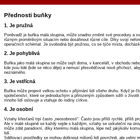
Přednosti buňky
1. Je pružná
Poněvadž je buňka malá skupina, může snadno změnit své procedury a svoj
různým proměnlivým situacím nebo dosáhnout různé cíle. Díky svojí nefor
operačních schémat. Je svobodná být pružnou, co se týče místa, docházk
2. Je pohyblivá
Buňka jako malá skupina se může sejít doma, v kanceláři, v obchodu nebo
kde jsou lidé (kde se něco děje) a nemusí přesvědčovat nově příchozí, aby 
neznámého.
3. Je vstřícná
Buňka může projevit velkou ochotu v přijímání lidí všeho druhu. Když je 
společenství, které se jednoduchým a přirozeným způsobem sdílí o život
mnoho lidí oslovuje a vtahuje do rodiny církve.
4. Je osobní
Vztahy křesťanů trpí často „neosobností“. Často jsou příliš rychlé, příliš pr
Ale v malé skupině se každý sejde s každým, vztahy se uskuteční na úrovn
může zdát paradoxní, díky kterému malá skupina, lépe než jakýkoliv komu
lidí.
Sdělovací prostředky se mohou dotknout milionů lidí povrchně, ale velmi 