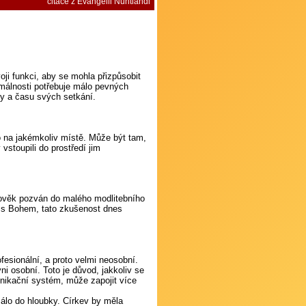
citace z Evangelii Nuntiandi
i funkci, aby se mohla přizpůsobit
málnosti potřebuje málo pevných
y a času svých setkání.
 na jakémkoliv místě. Může být tam,
vstoupili do prostředí jim
člověk pozván do malého modlitebního
ě s Bohem, tato zkušenost dnes
ofesionální, a proto velmi neosobní.
i osobní. Toto je důvod, jakkoliv se
nikační systém, může zapojit více
málo do hloubky. Církev by měla