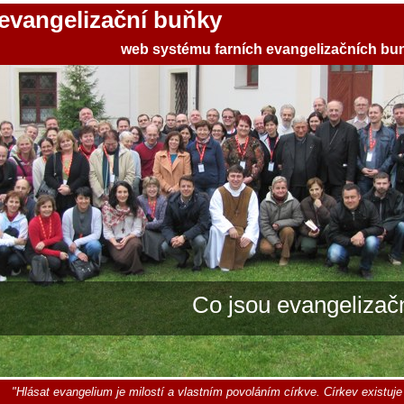
 evangelizační buňky
web systému farních evangelizačních bu
Co jsou evangelizač
"Hlásat evangelium je milostí a vlastním povoláním církve. Církev existuje