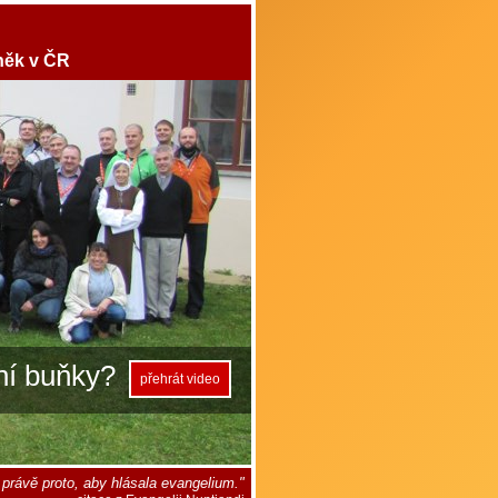
něk v ČR
ní buňky?
přehrát video
 právě proto, aby hlásala evangelium."