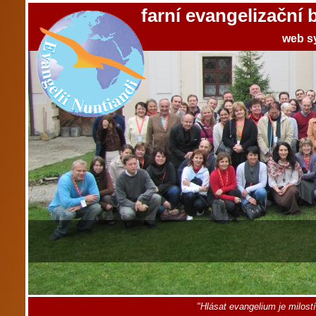
farní evangelizační
web s
"Hlásat evangelium je milost