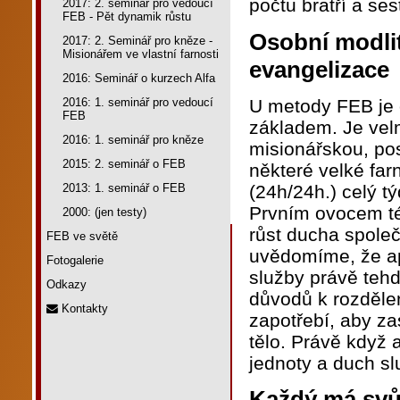
počtu bratří a ses
2017: 2. seminář pro vedoucí
FEB - Pět dynamik růstu
Osobní modlit
2017: 2. Seminář pro kněze -
Misionářem ve vlastní farnosti
evangelizace
2016: Seminář o kurzech Alfa
U metody FEB je o
2016: 1. seminář pro vedoucí
FEB
základem. Je velmi
2016: 1. seminář pro kněze
misionářskou, pos
2015: 2. seminář o FEB
některé velké far
(24h/24h.) celý t
2013: 1. seminář o FEB
Prvním ovocem tét
2000: (jen testy)
růst ducha společ
FEB ve světě
uvědomíme, že apo
Fotogalerie
služby právě tehd
Odkazy
důvodů k rozdělení
Kontakty
zapotřebí, aby za
tělo. Právě když 
jednoty a duch sl
Každý má svů