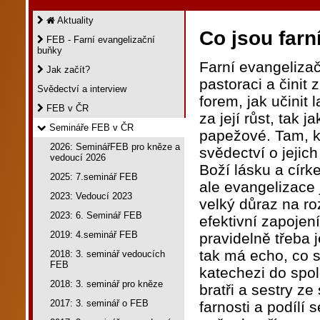
Aktuality
Co jsou farn
FEB - Farní evangelizační
buňky
Farní evangeliza
Jak začít?
pastoraci a činit 
Svědectví a interview
forem, jak učinit
FEB v ČR
za její růst, tak 
Semináře FEB v ČR
papežové. Tam, kd
2026: SeminářFEB pro kněze a
svědectví o jejic
vedoucí 2026
Boží lásku a cír
2025: 7.seminář FEB
ale evangelizace 
2023: Vedoucí 2023
velký důraz na roz
2023: 6. Seminář FEB
efektivní zapojení
2019: 4.seminář FEB
pravidelně třeba 
tak má echo, co s
2018: 3. seminář vedoucích
FEB
katechezi do spo
2018: 3. seminář pro kněze
bratři a sestry z
2017: 3. seminář o FEB
farnosti a podílí