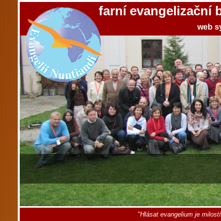
farní evangelizační
web s
"Hlásat evangelium je milost